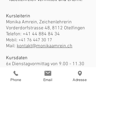
Kursleiterin
Monika Amrein, Zeichenlehrerin
Vorderdorfstrasse 48, 8112 Otelfingen
Telefon:
+41 44 884 84 34
Mobil:
+41 76 447 30 17
Mail:
kontakt@monikaamrein.ch
Kursdaten
6x Dienstagvormittag von
9.00 - 11.30
Uhr
jeweils ab Januar und ab September
Phone
Email
Adresse
Kurslokal
Altes Gemeindehaus Otelfingen,
Vorderdorfstrasse 40,
Raum im 1. Stock
Kursgeld
Fr. 300.00 (inkl. Materialkosten und
Raummiete)