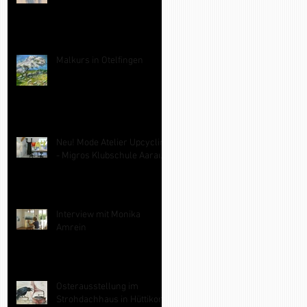
Malkurs in Otelfingen
Neu! Mode Atelier Upcycling
- Migros Klubschule Aarau
Interview mit Monika
Amrein
Osterausstellung im
Strohdachhaus in Hüttikon /