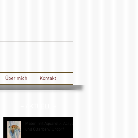
Über mich
Kontakt
– AKTUELL –
Malen mit Aquarell-, Acryl-
und Ölfarben/ Urdorf